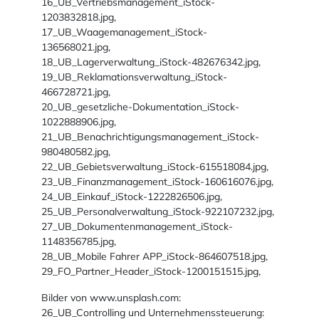
16_UB_Vertriebsmanagement_iStock-
1203832818.jpg,
17_UB_Waagemanagement_iStock-
136568021.jpg,
18_UB_Lagerverwaltung_iStock-482676342.jpg,
19_UB_Reklamationsverwaltung_iStock-
466728721.jpg,
20_UB_gesetzliche-Dokumentation_iStock-
1022888906.jpg,
21_UB_Benachrichtigungsmanagement_iStock-
980480582.jpg,
22_UB_Gebietsverwaltung_iStock-615518084.jpg,
23_UB_Finanzmanagement_iStock-160616076.jpg,
24_UB_Einkauf_iStock-1222826506.jpg,
25_UB_Personalverwaltung_iStock-922107232.jpg,
27_UB_Dokumentenmanagement_iStock-
1148356785.jpg,
28_UB_Mobile Fahrer APP_iStock-864607518.jpg,
29_FO_Partner_Header_iStock-1200151515.jpg,
Bilder von www.unsplash.com:
26_UB_Controlling und Unternehmenssteuerung: