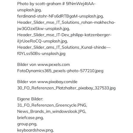
Photo by scott-graham # 5fNmWej4tAA-
unsplash.jpg,
ferdinand-stohr-NFs6dRTBgaM-unsplash.jpg,
Header_Slider_mse_IT_Solutions_rohan-makhecha-
jw3GOzxiSkw-unsplash.jpg,
Header_Slider_mse_IT-Dev_philipp-katzenberger-
iIJrUoeRoCQ-unsplash.jpg,
Header_Slider_ams_IT_Solutions_Kunal-shinde—
f0YLss50Bs-unsplash.jpg
Bilder von www.pexels.com
FotoDynamics365_pexels-photo-577210.jpeg
Bilder von www.pixabay.com/de
30_FO_Referenzen_Platzhalter_pixabay_327533.jpg
Eigene Bilder:
31_FO_Referenzen_Greencycle.PNG,
News_Brands_im_windowslook.JPG,
briefcase.png,
group.png,
keyboardshow.png,