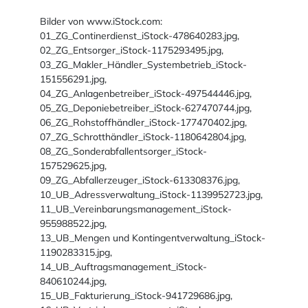
Bilder von www.iStock.com:
01_ZG_Continerdienst_iStock-478640283.jpg,
02_ZG_Entsorger_iStock-1175293495.jpg,
03_ZG_Makler_Händler_Systembetrieb_iStock-
151556291.jpg,
04_ZG_Anlagenbetreiber_iStock-497544446.jpg,
05_ZG_Deponiebetreiber_iStock-627470744.jpg,
06_ZG_Rohstoffhändler_iStock-177470402.jpg,
07_ZG_Schrotthändler_iStock-1180642804.jpg,
08_ZG_Sonderabfallentsorger_iStock-
157529625.jpg,
09_ZG_Abfallerzeuger_iStock-613308376.jpg,
10_UB_Adressverwaltung_iStock-1139952723.jpg,
11_UB_Vereinbarungsmanagement_iStock-
955988522.jpg,
13_UB_Mengen und Kontingentverwaltung_iStock-
1190283315.jpg,
14_UB_Auftragsmanagement_iStock-
840610244.jpg,
15_UB_Fakturierung_iStock-941729686.jpg,