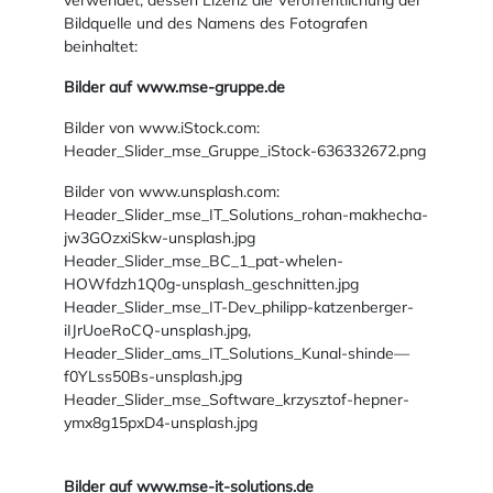
verwendet, dessen Lizenz die Veröffentlichung der
Bildquelle und des Namens des Fotografen
beinhaltet:
Bilder auf www.mse-gruppe.de
Bilder von www.iStock.com:
Header_Slider_mse_Gruppe_iStock-636332672.png
Bilder von www.unsplash.com:
Header_Slider_mse_IT_Solutions_rohan-makhecha-
jw3GOzxiSkw-unsplash.jpg
Header_Slider_mse_BC_1_pat-whelen-
HOWfdzh1Q0g-unsplash_geschnitten.jpg
Header_Slider_mse_IT-Dev_philipp-katzenberger-
iIJrUoeRoCQ-unsplash.jpg,
Header_Slider_ams_IT_Solutions_Kunal-shinde—
f0YLss50Bs-unsplash.jpg
Header_Slider_mse_Software_krzysztof-hepner-
ymx8g15pxD4-unsplash.jpg
Bilder auf www.mse-it-solutions.de